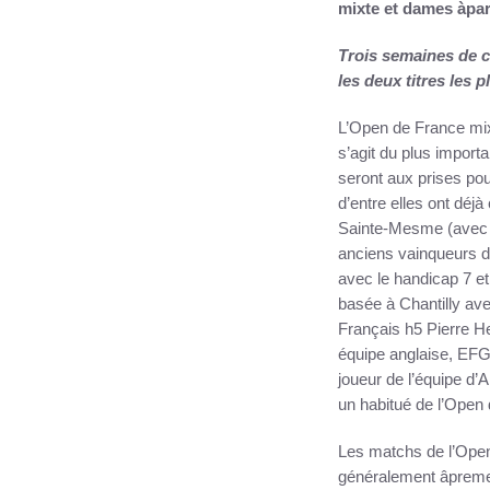
mixte et dames
à
par
Trois semaines de 
les deux titres les p
L’Open de France mixt
s’agit du plus import
seront aux prises pou
d’entre elles ont déj
Sainte-Mesme (avec l
anciens vainqueurs de
avec le handicap 7 et
basée à Chantilly ave
Français h5 Pierre H
équipe anglaise, EFG
joueur de l’équipe d’
un habitué de l’Open d
Les matchs de l’Open
généralement âpremen