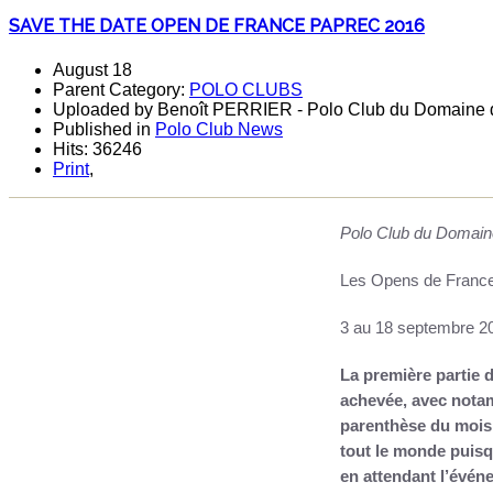
SAVE THE DATE OPEN DE FRANCE PAPREC 2016
August 18
Parent Category:
POLO CLUBS
Uploaded by Benoît PERRIER - Polo Club du Domaine d
Published in
Polo Club News
Hits: 36246
Print
,
Polo Club du Domain
Les Opens de France 
3 au 18 septembre 2
La premi
è
re partie 
achevée, avec not
parenth
è
se du mois
tout le monde puis
en attendant l’
é
v
é
ne