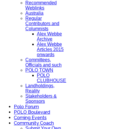
Recommended
Weblinks
Australia
Regular
Contributors and
Columnists
Alex Webbe
Archive
Alex Webbe
Articles 2015
onwards
Committees,
Officials and such
POLO TOWN
POLO
CLUBHOUSE
Landholdings,
Reality
Stakeholders &
Sponsors
Polo Forum
POLO Boulevard
Coming Events
Community Coach
Submit Your Own