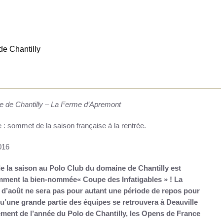
e Chantilly
e de Chantilly – La Ferme d’Apremont
: sommet de la saison française à la rentrée.
016
de la saison au Polo Club du domaine de Chantilly est
amment la bien-nomm
é
e
«
Coupe des Infatigables
»
! La
 d’ao
û
t ne sera pas pour autant une p
é
riode de repos pour
qu’une grande partie des
é
quipes se retrouvera
à
Deauville
ment de l’ann
é
e
du Polo de
Chantilly, les Opens de France