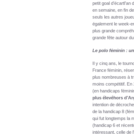
petit goal d’écartl’an
en semaine, en fin de
seuls les autres joue
également le week-en
plus grande compréhen
grande fête autour du
Le polo féminin : u
Il y cinq ans, le tour
France féminin, rése
plus nombreuses à tra
moins compétitif. En 
(en handicaps féminin
plus
é
lev
é
hors d’Ar
intention de décroche
de la handicap 8 (fém
qui fut longtemps la 
(handicap 6 et récen
intéressant, celle de