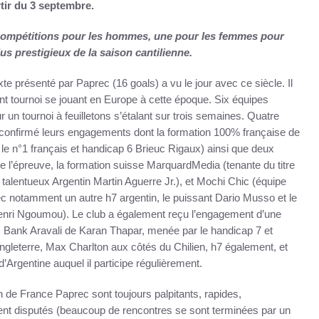
tir du 3 septembre.
compétitions pour les hommes, une pour les femmes pour
lus prestigieux de la saison cantilienne.
e présenté par Paprec (16 goals) a vu le jour avec ce siècle. Il
ant tournoi se jouant en Europe à cette époque. Six équipes
r un tournoi à feuilletons s’étalant sur trois semaines. Quatre
à confirmé leurs engagements dont la formation 100% française de
e n°1 français et handicap 6 Brieuc Rigaux) ainsi que deux
 l’épreuve, la formation suisse MarquardMedia (tenante du titre
 talentueux Argentin Martin Aguerre Jr.), et Mochi Chic (équipe
c notamment un autre h7 argentin, le puissant Dario Musso et le
enri Ngoumou). Le club a également reçu l’engagement d’une
 Bank Aravali de Karan Thapar, menée par le handicap 7 et
Angleterre, Max Charlton aux côtés du Chilien, h7 également, et
’Argentine auquel il participe régulièrement.
 de France Paprec sont toujours palpitants, rapides,
t disputés (beaucoup de rencontres se sont terminées par un