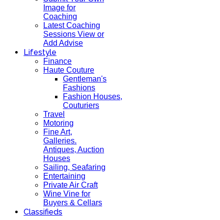
Image for
Coaching
Latest Coaching
Sessions View or
Add Advise
Lifestyle
Finance
Haute Couture
Gentleman's
Fashions
Fashion Houses,
Couturiers
Travel
Motoring
Fine Art,
Galleries.
Antiques, Auction
Houses
Sailing, Seafaring
Entertaining
Private Air Craft
Wine Vine for
Buyers & Cellars
Classifieds