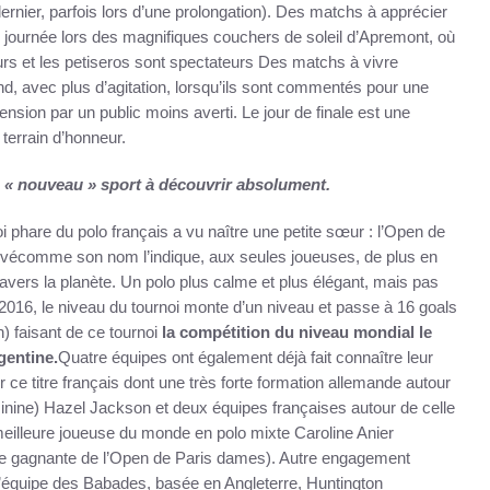
 dernier, parfois lors d’une prolongation). Des matchs à apprécier
 journée lors des magnifiques couchers de soleil d’Apremont, où
urs et les petiseros sont spectateurs Des matchs à vivre
d, avec plus d’agitation, lorsqu’ils sont commentés pour une
sion par un public moins averti. Le jour de finale est une
 terrain d’honneur.
n « nouveau » sport à découvrir absolument.
noi phare du polo français a vu naître une petite sœur : l’Open de
rvécomme son nom l’indique, aux seules joueuses, de plus en
vers la planète. Un polo plus calme et plus élégant, mais pas
2016, le niveau du tournoi monte d’un niveau et passe à 16 goals
) faisant de ce tournoi
la comp
é
tition du niveau mondial le
gentine.
Quatre équipes ont également déjà fait connaître leur
r ce titre français dont une très forte formation allemande autour
inine) Hazel Jackson et deux équipes françaises autour de celle
meilleure joueuse du monde en polo mixte Caroline Anier
te gagnante de l’Open de Paris dames). Autre engagement
 l’équipe des Babades, basée en Angleterre, Huntington